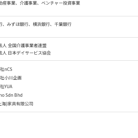
動産事業、介護事業、ベンチャー投資事業
行、みずほ銀行、横浜銀行、千葉銀行
法人 全国介護事業者連盟
法人 日本デイサービス協会
社nCS
会社小川企画
社YUA
o Sdn Bhd
上海)家具有限公司