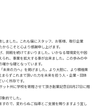
に突入致しました。これも偏にスタッフ、お客様、取引企業
たからこそと心より感謝申し上げます。
げ、挑戦を続けてまいりました。いかなる環境変化や困
えられ、事業を拡大する事が出来ました。この歩みの中
の確かな礎となっています。
念「未来の力へ」を掲げました。より大胆に、より積極果
止まらずこれまで頂いた力を未来を担う人・企業・団体
ていく所存です。
サット州に学校を寄贈させて頂き創業記念日8月27日に贈
印象的でした。
ますので、変わらぬご指導とご支援を賜りますよう宜し