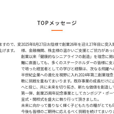
TOPメッセージ
2025年8月27日お陰様で創業26年を迎え27年目
様、金融機関、株主様の温かいご支援とご協力があっ
創業以来「健康的なシニアライフの創造」を理念に掲
難に直面しても、多くのステークホルダーの皆様に支
で培った経営者としての学びと経験は、次なる飛躍へ
半世紀企業への進化を視野に入れ2024年第二創業理
敢に挑戦を重ねてまいります。既存事業の成長だけに
へと投じ、共に未来を切り拓き、新たな価値を創造し
第一弾、創業25周年記念事業としてカンボジア・ポー
呈式・開校式を盛大に執り行って頂きました。
未来に向かって曇りなく輝く子どもたちの瞳がとても
今後も皆様のご期待に応えるべく挑戦を続けてまいり