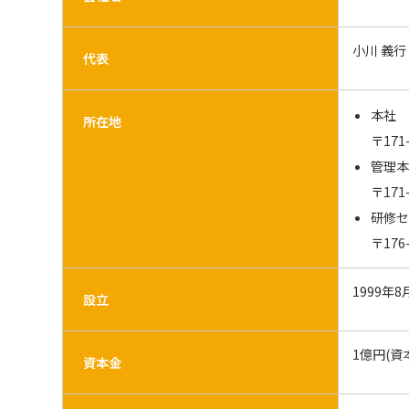
小川 義行
代表
本社
所在地
〒171
管理
〒171
研修
〒176
1999年8
設立
1億円(資
資本金